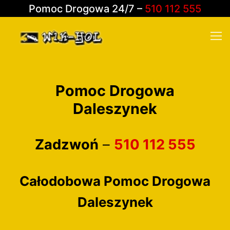
Pomoc Drogowa 24/7 –
510 112 555
Pomoc Drogowa
O nas
Daleszynek
Oferta
Zadzwoń
–
510 112 555
Pomoc drogowa
Galeria
Holowanie pojazdów
Kontakt
Całodobowa Pomoc Drogowa
Usługi dźwigiem
Daleszynek
Naprawy powypadkowe