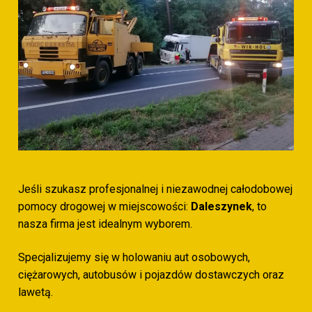
Jeśli szukasz profesjonalnej i niezawodnej całodobowej
pomocy drogowej w miejscowości:
Daleszynek
, to
nasza firma jest idealnym wyborem.
Specjalizujemy się w holowaniu aut osobowych,
ciężarowych, autobusów i pojazdów dostawczych oraz
lawetą.