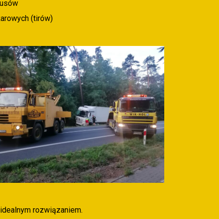
busów
arowych (tirów)
st idealnym rozwiązaniem.