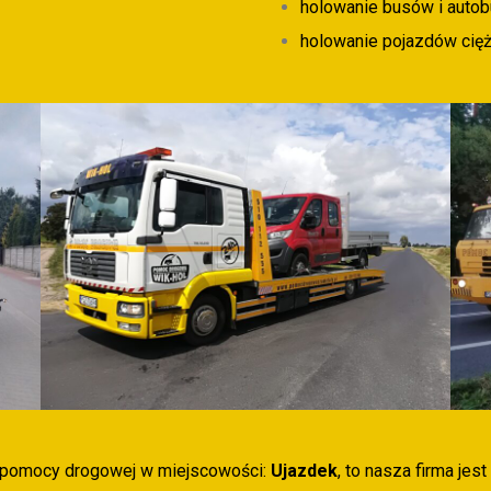
holowanie busów i auto
holowanie pojazdów cięż
ej pomocy drogowej w miejscowości:
Ujazdek
, to nasza firma je