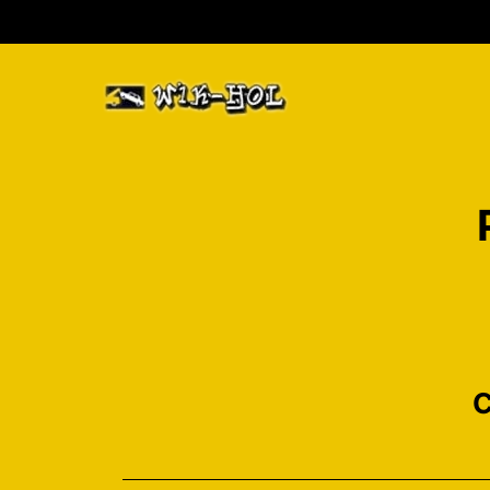
O nas
Oferta
Pomoc drogo
Galeria
Holowanie po
Kontakt
C
Usługi dźwigi
Naprawy pow