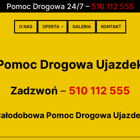
Pomoc Drogowa 24/7 –
510 112 555
O NAS
OFERTA
GALERIA
KONTAKT
Pomoc Drogowa Ujazde
Zadzwoń
–
510 112 555
wa
jazdów
ałodobowa Pomoc Drogowa Ujazd
em
ypadkowe