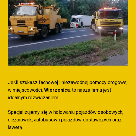
Jeśli szukasz fachowej i niezawodnej pomocy drogowej
w miejscowości:
Wierzenica
, to nasza firma jest
idealnym rozwiązaniem.
Specjalizujemy się w holowaniu pojazdów osobowych,
ciężarówek, autobusów i pojazdów dostawczych oraz
lawetą.