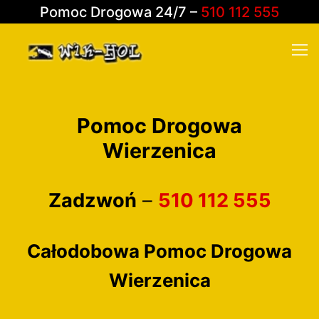
Pomoc Drogowa 24/7 –
510 112 555
Pomoc Drogowa
O nas
Wierzenica
Oferta
Zadzwoń
–
510 112 555
Pomoc drogowa
Galeria
Holowanie pojazdów
Kontakt
Całodobowa Pomoc Drogowa
Usługi dźwigiem
Wierzenica
Naprawy powypadkowe